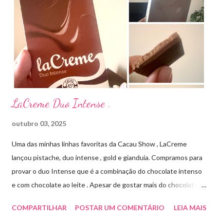
Streptomyces erythraeus. É básico e forma rapidamente sais
com os ácidos. Forma farmacêutica e Apresentação ILOSONE
TÓPICO SOLUÇÃO é apresentado sob a forma líquida em
frascos de 120 ml. USO PEDIÁTRICO E ADULTO. Composição
Cada ml contém: Eritromicina base 20 mg Excipientes q.s....
LaCreme Duo Intense .
outubro 03, 2025
Uma das minhas linhas favoritas da Cacau Show , LaCreme
lançou pistache, duo intense , gold e gianduia. Compramos para
provar o duo Intense que é a combinação do chocolate intenso
e com chocolate ao leite . Apesar de gostar mais do chocolate
meio amargo , essa combinação ficou muito gostosa e doce na
COMPARTILHAR
POSTAR UM COMENTÁRIO
LEIA MAIS
medida certa ( tem sabor e cremosidade ). Preço R$19,99 .