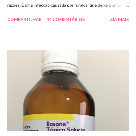
razões. É uma infecção causada por fungos, que deixa a unha
amarelada ou esbranquiçada, deformada , grossa , podendo até
COMPARTILHAR
14 COMENTÁRIOS
LEIA MAIS
descolar da pele. As causas mais comuns dessas micoses é por
andar descalço em piscinas , banheiros públicos, pelo uso de
sapato apertado e até pelos materiais usados em manicures ( no
caso das unhas das mãos) . Como tratar? O tratamento da
micose de unha é feito com esmaltes antifúngicos ou remédios
orais ,ou para aplicação local receitados pelo dermatologista. O
tempo para tratamento pode variar de 06 meses a um ano. Para
quem prefere tratamentos caseiros , pode aplicar óleo de cravo
duas vezes ao dia. Eu já passei por isso, pelo uso de muito
sapato fechado e apertado . E utilizei o Ciclopirox olamina que é
um agente antifúngico sintético para tratamento dermatológico
...