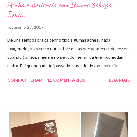
Minha experiência com Ilosone Solução
Tópica.
fevereiro 27, 2017
De uns tempos pra cá tenho tido algumas acnes , nada
exagerado , mas como nunca tive essas que aparecem de vez em
quando ( principalmente no período menstrual)me incomodam
muito. Foi quando me foi passado o uso de Ilosone solução
tópica ( é preciso receita para comprar por isso é importante
COMPARTILHAR
11 COMENTÁRIOS
LEIA MAIS
uma consulta com o dermatologista) O Ilosone é um antibiótico
e por essa razão precisa de prescrição médica .Ele age
diretamente na acne tratando a inflamação. O preço R$27,90.
Como eu uso: aplico uma pequena quantidade em um algodão e
aplico sobre a acne ( geralmente uso a noite). Informação do
produto: ILOSONE TÓPICO SOLUÇÃO (eritromicina) é um
antibiótico de amplo espectro produzido por uma cepa de