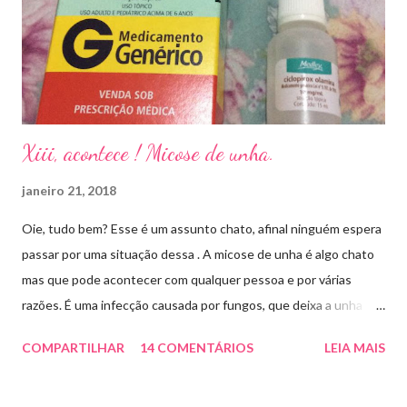
Xiii, acontece ! Micose de unha.
janeiro 21, 2018
Oie, tudo bem? Esse é um assunto chato, afinal ninguém espera
passar por uma situação dessa . A micose de unha é algo chato
mas que pode acontecer com qualquer pessoa e por várias
razões. É uma infecção causada por fungos, que deixa a unha
amarelada ou esbranquiçada, deformada , grossa , podendo até
COMPARTILHAR
14 COMENTÁRIOS
LEIA MAIS
descolar da pele. As causas mais comuns dessas micoses é por
andar descalço em piscinas , banheiros públicos, pelo uso de
sapato apertado e até pelos materiais usados em manicures ( no