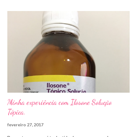
caso das unhas das mãos) . Como tratar? O tratamento da
micose de unha é feito com esmaltes antifúngicos ou remédios
orais ,ou para aplicação local receitados pelo dermatologista. O
tempo para tratamento pode variar de 06 meses a um ano. Para
quem prefere tratamentos caseiros , pode aplicar óleo de cravo
duas vezes ao dia. Eu já passei por isso, pelo uso de muito
sapato fechado e apertado . E utilizei o Ciclopirox olamina que é
um agente antifúngico sintético para tratamento dermatológico
...
Minha experiência com Ilosone Solução
Tópica.
fevereiro 27, 2017