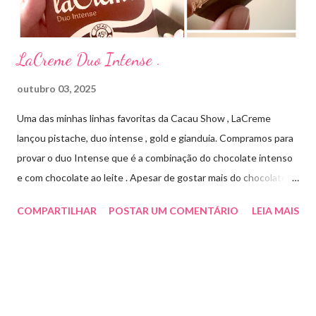
Cada ml contém: Eritromicina base 20 mg Excipientes q.s....
LaCreme Duo Intense .
outubro 03, 2025
Uma das minhas linhas favoritas da Cacau Show , LaCreme
lançou pistache, duo intense , gold e gianduia. Compramos para
provar o duo Intense que é a combinação do chocolate intenso
e com chocolate ao leite . Apesar de gostar mais do chocolate
meio amargo , essa combinação ficou muito gostosa e doce na
COMPARTILHAR
POSTAR UM COMENTÁRIO
LEIA MAIS
medida certa ( tem sabor e cremosidade ). Preço R$19,99 .