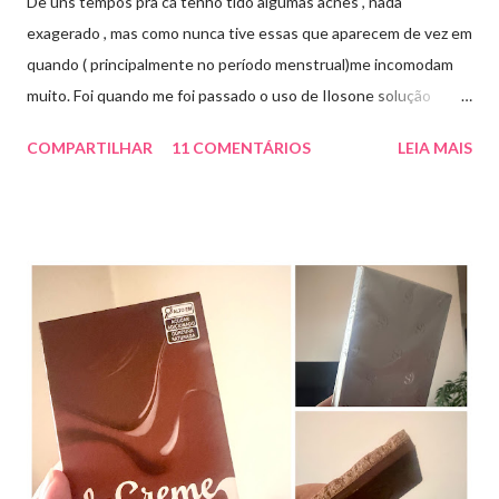
De uns tempos pra cá tenho tido algumas acnes , nada
exagerado , mas como nunca tive essas que aparecem de vez em
quando ( principalmente no período menstrual)me incomodam
muito. Foi quando me foi passado o uso de Ilosone solução
tópica ( é preciso receita para comprar por isso é importante
COMPARTILHAR
11 COMENTÁRIOS
LEIA MAIS
uma consulta com o dermatologista) O Ilosone é um antibiótico
e por essa razão precisa de prescrição médica .Ele age
diretamente na acne tratando a inflamação. O preço R$27,90.
Como eu uso: aplico uma pequena quantidade em um algodão e
aplico sobre a acne ( geralmente uso a noite). Informação do
produto: ILOSONE TÓPICO SOLUÇÃO (eritromicina) é um
antibiótico de amplo espectro produzido por uma cepa de
Streptomyces erythraeus. É básico e forma rapidamente sais
com os ácidos. Forma farmacêutica e Apresentação ILOSONE
TÓPICO SOLUÇÃO é apresentado sob a forma líquida em
frascos de 120 ml. USO PEDIÁTRICO E ADULTO. Composição