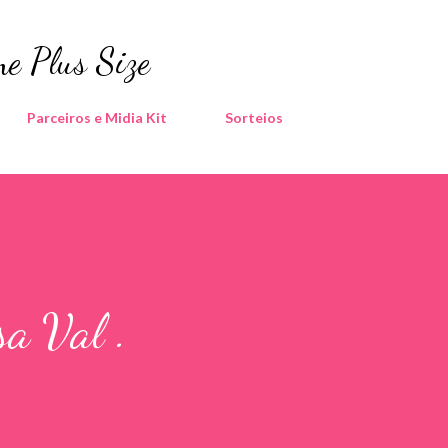
Pular para o conteúdo principal
e Plus Size
Parceiros e Midia Kit
Sorteios
a Val .