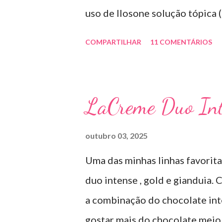
uso de Ilosone solução tópica (
importante uma consulta com o
COMPARTILHAR
11 COMENTÁRIOS
antibiótico e por essa razão pr
diretamente na acne tratando 
uso: aplico uma pequena quant
LaCreme Duo Int
geralmente uso a noite). Inf
SOLUÇÃO (eritromicina) é um 
outubro 03, 2025
por uma cepa de Streptomyces 
Uma das minhas linhas favorit
sais com os ácidos. Forma fa
duo intense , gold e gianduia.
TÓPICO SOLUÇÃO é apresentad
a combinação do chocolate inte
ml. USO PEDIÁTRICO E ADULT
gostar mais do chocolate meio