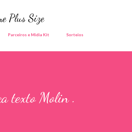
Pular para o conteúdo principal
e Plus Size
Parceiros e Midia Kit
Sorteios
a texto Molin .