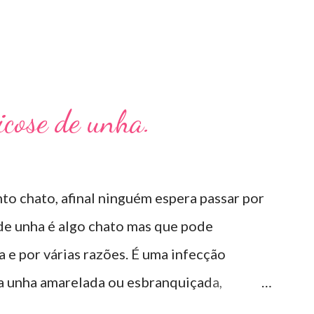
Micose de unha.
to chato, afinal ninguém espera passar por
 de unha é algo chato mas que pode
e por várias razões. É uma infecção
 a unha amarelada ou esbranquiçada,
té descolar da pele. As causas mais comuns