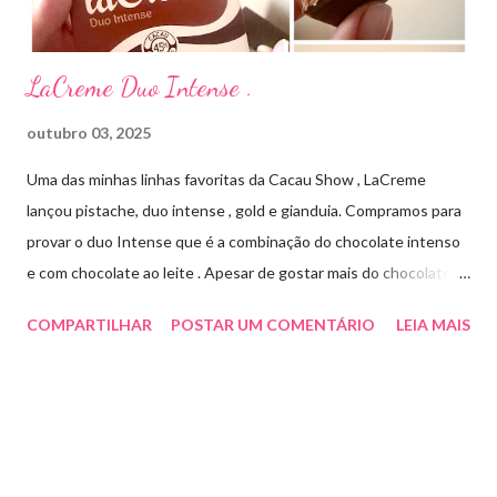
LaCreme Duo Intense .
outubro 03, 2025
Uma das minhas linhas favoritas da Cacau Show , LaCreme
lançou pistache, duo intense , gold e gianduia. Compramos para
provar o duo Intense que é a combinação do chocolate intenso
e com chocolate ao leite . Apesar de gostar mais do chocolate
meio amargo , essa combinação ficou muito gostosa e doce na
COMPARTILHAR
POSTAR UM COMENTÁRIO
LEIA MAIS
medida certa ( tem sabor e cremosidade ). Preço R$19,99 .