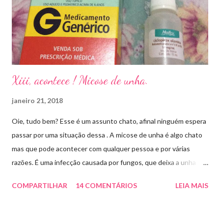
Xiii, acontece ! Micose de unha.
janeiro 21, 2018
Oie, tudo bem? Esse é um assunto chato, afinal ninguém espera
passar por uma situação dessa . A micose de unha é algo chato
mas que pode acontecer com qualquer pessoa e por várias
razões. É uma infecção causada por fungos, que deixa a unha
amarelada ou esbranquiçada, deformada , grossa , podendo até
COMPARTILHAR
14 COMENTÁRIOS
LEIA MAIS
descolar da pele. As causas mais comuns dessas micoses é por
andar descalço em piscinas , banheiros públicos, pelo uso de
sapato apertado e até pelos materiais usados em manicures ( no