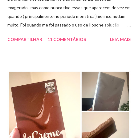
exagerado , mas como nunca tive essas que aparecem de vez em
quando ( principalmente no período menstrual)me incomodam
muito. Foi quando me foi passado o uso de Ilosone solução
tópica ( é preciso receita para comprar por isso é importante
COMPARTILHAR
11 COMENTÁRIOS
LEIA MAIS
uma consulta com o dermatologista) O Ilosone é um antibiótico
e por essa razão precisa de prescrição médica .Ele age
diretamente na acne tratando a inflamação. O preço R$27,90.
Como eu uso: aplico uma pequena quantidade em um algodão e
aplico sobre a acne ( geralmente uso a noite). Informação do
produto: ILOSONE TÓPICO SOLUÇÃO (eritromicina) é um
antibiótico de amplo espectro produzido por uma cepa de
Streptomyces erythraeus. É básico e forma rapidamente sais
com os ácidos. Forma farmacêutica e Apresentação ILOSONE
TÓPICO SOLUÇÃO é apresentado sob a forma líquida em
frascos de 120 ml. USO PEDIÁTRICO E ADULTO. Composição
Cada ml contém: Eritromicina base 20 mg Excipientes q.s....