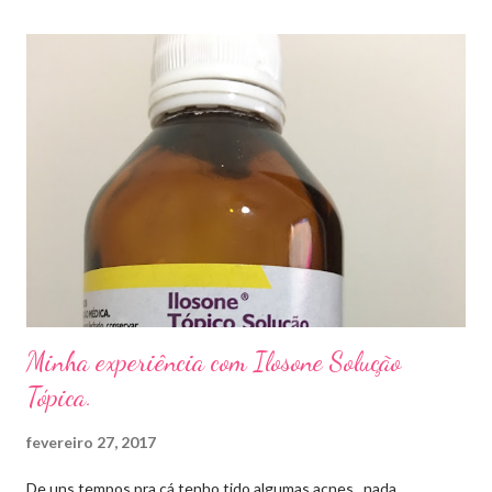
caso das unhas das mãos) . Como tratar? O tratamento da
micose de unha é feito com esmaltes antifúngicos ou remédios
orais ,ou para aplicação local receitados pelo dermatologista. O
tempo para tratamento pode variar de 06 meses a um ano. Para
quem prefere tratamentos caseiros , pode aplicar óleo de cravo
duas vezes ao dia. Eu já passei por isso, pelo uso de muito
sapato fechado e apertado . E utilizei o Ciclopirox olamina que é
um agente antifúngico sintético para tratamento dermatológico
...
Minha experiência com Ilosone Solução
Tópica.
fevereiro 27, 2017
De uns tempos pra cá tenho tido algumas acnes , nada