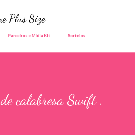
Pular para o conteúdo principal
e Plus Size
Parceiros e Midia Kit
Sorteios
de calabresa Swift .