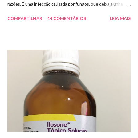
razões. É uma infecção causada por fungos, que deixa a unha
amarelada ou esbranquiçada, deformada , grossa , podendo até
COMPARTILHAR
14 COMENTÁRIOS
LEIA MAIS
descolar da pele. As causas mais comuns dessas micoses é por
andar descalço em piscinas , banheiros públicos, pelo uso de
sapato apertado e até pelos materiais usados em manicures ( no
caso das unhas das mãos) . Como tratar? O tratamento da
micose de unha é feito com esmaltes antifúngicos ou remédios
orais ,ou para aplicação local receitados pelo dermatologista. O
tempo para tratamento pode variar de 06 meses a um ano. Para
quem prefere tratamentos caseiros , pode aplicar óleo de cravo
duas vezes ao dia. Eu já passei por isso, pelo uso de muito
sapato fechado e apertado . E utilizei o Ciclopirox olamina que é
um agente antifúngico sintético para tratamento dermatológico
...