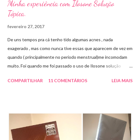
Minha experiência com Ilosone Solução
Tópica.
fevereiro 27, 2017
De uns tempos pra cá tenho tido algumas acnes , nada
exagerado , mas como nunca tive essas que aparecem de vez em
quando ( principalmente no período menstrual)me incomodam
muito. Foi quando me foi passado o uso de Ilosone solução
tópica ( é preciso receita para comprar por isso é importante
COMPARTILHAR
11 COMENTÁRIOS
LEIA MAIS
uma consulta com o dermatologista) O Ilosone é um antibiótico
e por essa razão precisa de prescrição médica .Ele age
diretamente na acne tratando a inflamação. O preço R$27,90.
Como eu uso: aplico uma pequena quantidade em um algodão e
aplico sobre a acne ( geralmente uso a noite). Informação do
produto: ILOSONE TÓPICO SOLUÇÃO (eritromicina) é um
antibiótico de amplo espectro produzido por uma cepa de