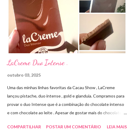
Streptomyces erythraeus. É básico e forma rapidamente sais
com os ácidos. Forma farmacêutica e Apresentação ILOSONE
TÓPICO SOLUÇÃO é apresentado sob a forma líquida em
frascos de 120 ml. USO PEDIÁTRICO E ADULTO. Composição
Cada ml contém: Eritromicina base 20 mg Excipientes q.s....
LaCreme Duo Intense .
outubro 03, 2025
Uma das minhas linhas favoritas da Cacau Show , LaCreme
lançou pistache, duo intense , gold e gianduia. Compramos para
provar o duo Intense que é a combinação do chocolate intenso
e com chocolate ao leite . Apesar de gostar mais do chocolate
meio amargo , essa combinação ficou muito gostosa e doce na
COMPARTILHAR
POSTAR UM COMENTÁRIO
LEIA MAIS
medida certa ( tem sabor e cremosidade ). Preço R$19,99 .