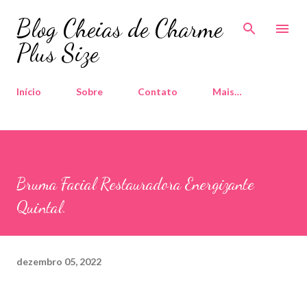
Pular para o conteúdo principal
Blog Cheias de Charme
Plus Size
Início
Sobre
Contato
Mais…
Bruma Facial Restauradora Energizante
Quintal.
dezembro 05, 2022