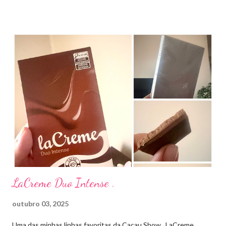
e por essa razão precisa de prescrição médica .Ele age
diretamente na acne tratando a inflamação. O preço R$27,90.
Como eu uso: aplico uma pequena quantidade em um algodão e
aplico sobre a acne ( geralmente uso a noite). Informação do
produto: ILOSONE TÓPICO SOLUÇÃO (eritromicina) é um
antibiótico de amplo espectro produzido por uma cepa de
Streptomyces erythraeus. É básico e forma rapidamente sais
com os ácidos. Forma farmacêutica e Apresentação ILOSONE
TÓPICO SOLUÇÃO é apresentado sob a forma líquida em
frascos de 120 ml. USO PEDIÁTRICO E ADULTO. Composição
Cada ml contém: Eritromicina base 20 mg Excipientes q.s....
LaCreme Duo Intense .
outubro 03, 2025
Uma das minhas linhas favoritas da Cacau Show , LaCreme