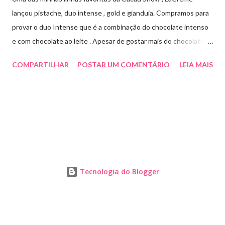
lançou pistache, duo intense , gold e gianduia. Compramos para
provar o duo Intense que é a combinação do chocolate intenso
e com chocolate ao leite . Apesar de gostar mais do chocolate
meio amargo , essa combinação ficou muito gostosa e doce na
COMPARTILHAR
POSTAR UM COMENTÁRIO
LEIA MAIS
medida certa ( tem sabor e cremosidade ). Preço R$19,99 .
Tecnologia do Blogger