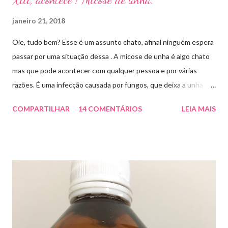
janeiro 21, 2018
Oie, tudo bem? Esse é um assunto chato, afinal ninguém espera
passar por uma situação dessa . A micose de unha é algo chato
mas que pode acontecer com qualquer pessoa e por várias
razões. É uma infecção causada por fungos, que deixa a unha
amarelada ou esbranquiçada, deformada , grossa , podendo até
COMPARTILHAR
14 COMENTÁRIOS
LEIA MAIS
descolar da pele. As causas mais comuns dessas micoses é por
andar descalço em piscinas , banheiros públicos, pelo uso de
sapato apertado e até pelos materiais usados em manicures ( no
caso das unhas das mãos) . Como tratar? O tratamento da
micose de unha é feito com esmaltes antifúngicos ou remédios
orais ,ou para aplicação local receitados pelo dermatologista. O
tempo para tratamento pode variar de 06 meses a um ano. Para
quem prefere tratamentos caseiros , pode aplicar óleo de cravo
duas vezes ao dia. Eu já passei por isso, pelo uso de muito