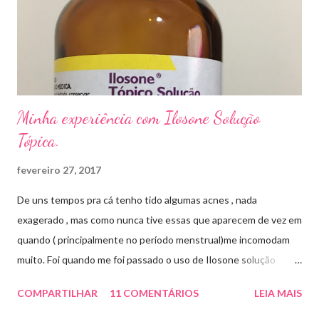
sapato fechado e apertado . E utilizei o Ciclopirox olamina que é
um agente antifúngico sintético para tratamento dermatológico
...
Minha experiência com Ilosone Solução
Tópica.
fevereiro 27, 2017
De uns tempos pra cá tenho tido algumas acnes , nada
exagerado , mas como nunca tive essas que aparecem de vez em
quando ( principalmente no período menstrual)me incomodam
muito. Foi quando me foi passado o uso de Ilosone solução
tópica ( é preciso receita para comprar por isso é importante
COMPARTILHAR
11 COMENTÁRIOS
LEIA MAIS
uma consulta com o dermatologista) O Ilosone é um antibiótico