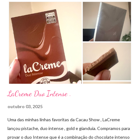
aplico sobre a acne ( geralmente uso a noite). Informação do
produto: ILOSONE TÓPICO SOLUÇÃO (eritromicina) é um
antibiótico de amplo espectro produzido por uma cepa de
Streptomyces erythraeus. É básico e forma rapidamente sais
com os ácidos. Forma farmacêutica e Apresentação ILOSONE
TÓPICO SOLUÇÃO é apresentado sob a forma líquida em
frascos de 120 ml. USO PEDIÁTRICO E ADULTO. Composição
Cada ml contém: Eritromicina base 20 mg Excipientes q.s....
LaCreme Duo Intense .
outubro 03, 2025
Uma das minhas linhas favoritas da Cacau Show , LaCreme
lançou pistache, duo intense , gold e gianduia. Compramos para
provar o duo Intense que é a combinação do chocolate intenso