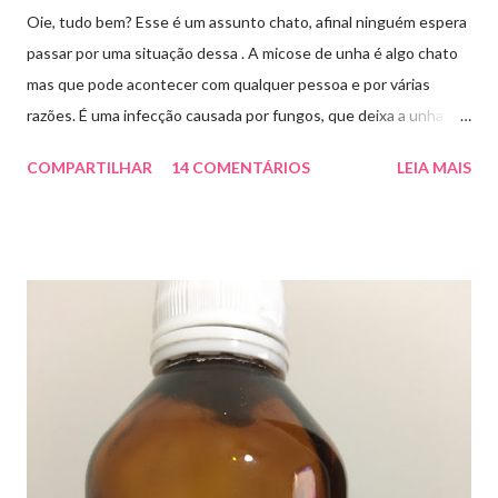
Oie, tudo bem? Esse é um assunto chato, afinal ninguém espera
passar por uma situação dessa . A micose de unha é algo chato
mas que pode acontecer com qualquer pessoa e por várias
razões. É uma infecção causada por fungos, que deixa a unha
amarelada ou esbranquiçada, deformada , grossa , podendo até
COMPARTILHAR
14 COMENTÁRIOS
LEIA MAIS
descolar da pele. As causas mais comuns dessas micoses é por
andar descalço em piscinas , banheiros públicos, pelo uso de
sapato apertado e até pelos materiais usados em manicures ( no
caso das unhas das mãos) . Como tratar? O tratamento da
micose de unha é feito com esmaltes antifúngicos ou remédios
orais ,ou para aplicação local receitados pelo dermatologista. O
tempo para tratamento pode variar de 06 meses a um ano. Para
quem prefere tratamentos caseiros , pode aplicar óleo de cravo
duas vezes ao dia. Eu já passei por isso, pelo uso de muito
sapato fechado e apertado . E utilizei o Ciclopirox olamina que é
um agente antifúngico sintético para tratamento dermatológico