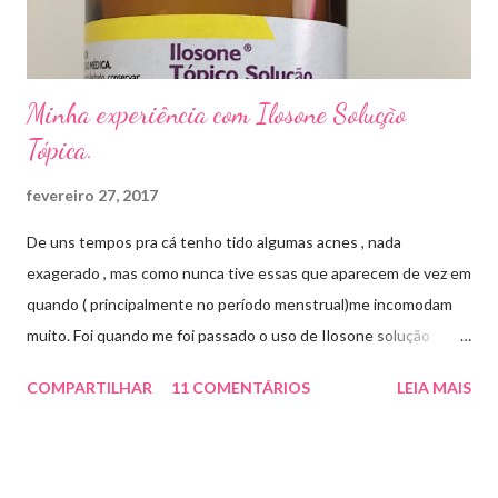
...
Minha experiência com Ilosone Solução
Tópica.
fevereiro 27, 2017
De uns tempos pra cá tenho tido algumas acnes , nada
exagerado , mas como nunca tive essas que aparecem de vez em
quando ( principalmente no período menstrual)me incomodam
muito. Foi quando me foi passado o uso de Ilosone solução
tópica ( é preciso receita para comprar por isso é importante
COMPARTILHAR
11 COMENTÁRIOS
LEIA MAIS
uma consulta com o dermatologista) O Ilosone é um antibiótico
e por essa razão precisa de prescrição médica .Ele age
diretamente na acne tratando a inflamação. O preço R$27,90.
Como eu uso: aplico uma pequena quantidade em um algodão e