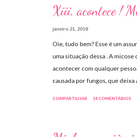
Xiii, acontece ! 
janeiro 21, 2018
Oie, tudo bem? Esse é um assun
uma situação dessa . A micose
acontecer com qualquer pessoa 
causada por fungos, que deixa
deformada , grossa , podendo a
COMPARTILHAR
14 COMENTÁRIOS
dessas micoses é por andar des
uso de sapato apertado e até p
caso das unhas das mãos) . Co