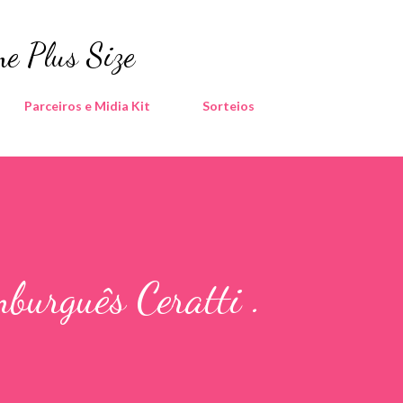
Pular para o conteúdo principal
e Plus Size
Parceiros e Midia Kit
Sorteios
burguês Ceratti .