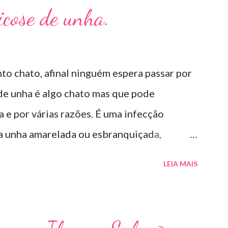
Micose de unha.
to chato, afinal ninguém espera passar por
 de unha é algo chato mas que pode
e por várias razões. É uma infecção
 a unha amarelada ou esbranquiçada,
té descolar da pele. As causas mais comuns
LEIA MAIS
calço em piscinas , banheiros públicos, pelo
elos materiais usados em manicures ( no
mo tratar? O tratamento da micose de unha é