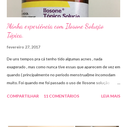
...
Minha experiência com Ilosone Solução
Tópica.
fevereiro 27, 2017
De uns tempos pra cá tenho tido algumas acnes , nada
exagerado , mas como nunca tive essas que aparecem de vez em
quando ( principalmente no período menstrual)me incomodam
muito. Foi quando me foi passado o uso de Ilosone solução
tópica ( é preciso receita para comprar por isso é importante
COMPARTILHAR
11 COMENTÁRIOS
LEIA MAIS
uma consulta com o dermatologista) O Ilosone é um antibiótico
e por essa razão precisa de prescrição médica .Ele age
diretamente na acne tratando a inflamação. O preço R$27,90.
Como eu uso: aplico uma pequena quantidade em um algodão e