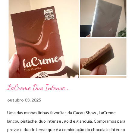
aplico sobre a acne ( geralmente uso a noite). Informação do
produto: ILOSONE TÓPICO SOLUÇÃO (eritromicina) é um
antibiótico de amplo espectro produzido por uma cepa de
Streptomyces erythraeus. É básico e forma rapidamente sais
com os ácidos. Forma farmacêutica e Apresentação ILOSONE
TÓPICO SOLUÇÃO é apresentado sob a forma líquida em
frascos de 120 ml. USO PEDIÁTRICO E ADULTO. Composição
Cada ml contém: Eritromicina base 20 mg Excipientes q.s....
LaCreme Duo Intense .
outubro 03, 2025
Uma das minhas linhas favoritas da Cacau Show , LaCreme
lançou pistache, duo intense , gold e gianduia. Compramos para
provar o duo Intense que é a combinação do chocolate intenso