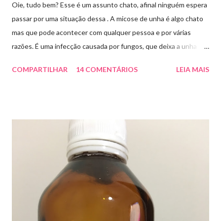
Oie, tudo bem? Esse é um assunto chato, afinal ninguém espera
passar por uma situação dessa . A micose de unha é algo chato
mas que pode acontecer com qualquer pessoa e por várias
razões. É uma infecção causada por fungos, que deixa a unha
amarelada ou esbranquiçada, deformada , grossa , podendo até
COMPARTILHAR
14 COMENTÁRIOS
LEIA MAIS
descolar da pele. As causas mais comuns dessas micoses é por
andar descalço em piscinas , banheiros públicos, pelo uso de
sapato apertado e até pelos materiais usados em manicures ( no
caso das unhas das mãos) . Como tratar? O tratamento da
micose de unha é feito com esmaltes antifúngicos ou remédios
orais ,ou para aplicação local receitados pelo dermatologista. O
tempo para tratamento pode variar de 06 meses a um ano. Para
quem prefere tratamentos caseiros , pode aplicar óleo de cravo
duas vezes ao dia. Eu já passei por isso, pelo uso de muito
sapato fechado e apertado . E utilizei o Ciclopirox olamina que é
um agente antifúngico sintético para tratamento dermatológico