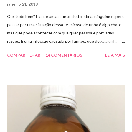
janeiro 21, 2018
Oie, tudo bem? Esse é um assunto chato, afinal ninguém espera
passar por uma situação dessa . A micose de unha é algo chato
mas que pode acontecer com qualquer pessoa e por várias
razões. É uma infecção causada por fungos, que deixa a unha
amarelada ou esbranquiçada, deformada , grossa , podendo até
COMPARTILHAR
14 COMENTÁRIOS
LEIA MAIS
descolar da pele. As causas mais comuns dessas micoses é por
andar descalço em piscinas , banheiros públicos, pelo uso de
sapato apertado e até pelos materiais usados em manicures ( no
caso das unhas das mãos) . Como tratar? O tratamento da
micose de unha é feito com esmaltes antifúngicos ou remédios
orais ,ou para aplicação local receitados pelo dermatologista. O
tempo para tratamento pode variar de 06 meses a um ano. Para
quem prefere tratamentos caseiros , pode aplicar óleo de cravo
duas vezes ao dia. Eu já passei por isso, pelo uso de muito
sapato fechado e apertado . E utilizei o Ciclopirox olamina que é