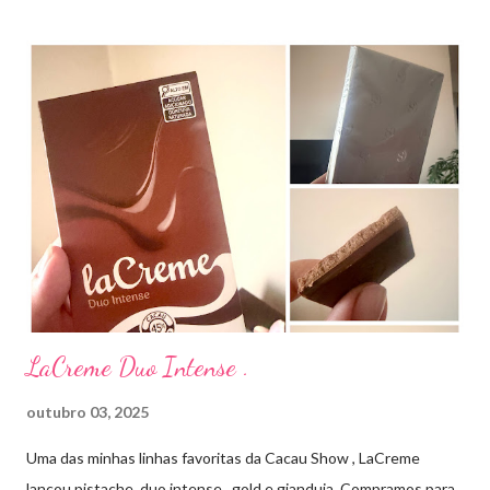
diretamente na acne tratando a inflamação. O preço R$27,90.
Como eu uso: aplico uma pequena quantidade em um algodão e
aplico sobre a acne ( geralmente uso a noite). Informação do
produto: ILOSONE TÓPICO SOLUÇÃO (eritromicina) é um
antibiótico de amplo espectro produzido por uma cepa de
Streptomyces erythraeus. É básico e forma rapidamente sais
com os ácidos. Forma farmacêutica e Apresentação ILOSONE
TÓPICO SOLUÇÃO é apresentado sob a forma líquida em
frascos de 120 ml. USO PEDIÁTRICO E ADULTO. Composição
Cada ml contém: Eritromicina base 20 mg Excipientes q.s....
LaCreme Duo Intense .
outubro 03, 2025
Uma das minhas linhas favoritas da Cacau Show , LaCreme
lançou pistache, duo intense , gold e gianduia. Compramos para