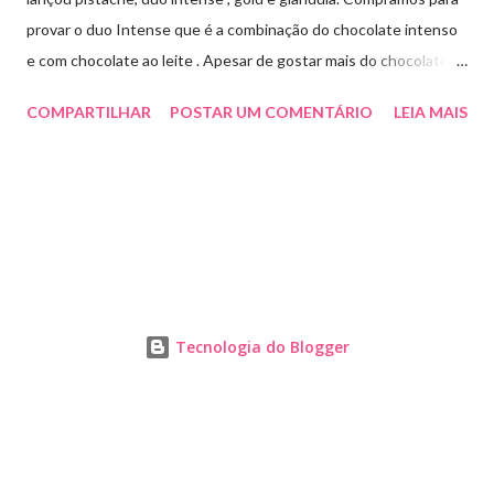
provar o duo Intense que é a combinação do chocolate intenso
e com chocolate ao leite . Apesar de gostar mais do chocolate
meio amargo , essa combinação ficou muito gostosa e doce na
COMPARTILHAR
POSTAR UM COMENTÁRIO
LEIA MAIS
medida certa ( tem sabor e cremosidade ). Preço R$19,99 .
Tecnologia do Blogger