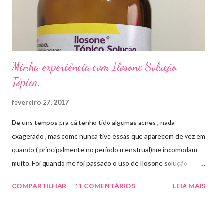
um agente antifúngico sintético para tratamento dermatológico
...
Minha experiência com Ilosone Solução
Tópica.
fevereiro 27, 2017
De uns tempos pra cá tenho tido algumas acnes , nada
exagerado , mas como nunca tive essas que aparecem de vez em
quando ( principalmente no período menstrual)me incomodam
muito. Foi quando me foi passado o uso de Ilosone solução
tópica ( é preciso receita para comprar por isso é importante
COMPARTILHAR
11 COMENTÁRIOS
LEIA MAIS
uma consulta com o dermatologista) O Ilosone é um antibiótico
e por essa razão precisa de prescrição médica .Ele age