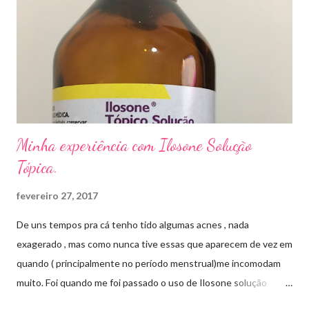
quem prefere tratamentos caseiros , pode aplicar óleo de cravo
duas vezes ao dia. Eu já passei por isso, pelo uso de muito
sapato fechado e apertado . E utilizei o Ciclopirox olamina que é
um agente antifúngico sintético para tratamento dermatológico
...
Minha experiência com Ilosone Solução
Tópica.
fevereiro 27, 2017
De uns tempos pra cá tenho tido algumas acnes , nada
exagerado , mas como nunca tive essas que aparecem de vez em
quando ( principalmente no período menstrual)me incomodam
muito. Foi quando me foi passado o uso de Ilosone solução
tópica ( é preciso receita para comprar por isso é importante