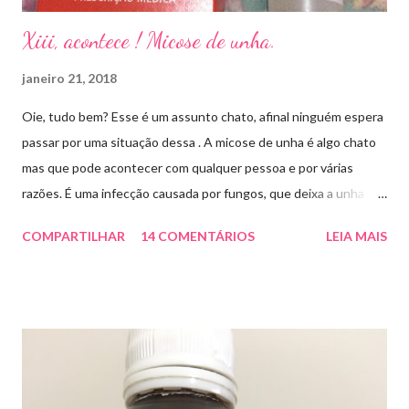
Xiii, acontece ! Micose de unha.
janeiro 21, 2018
Oie, tudo bem? Esse é um assunto chato, afinal ninguém espera
passar por uma situação dessa . A micose de unha é algo chato
mas que pode acontecer com qualquer pessoa e por várias
razões. É uma infecção causada por fungos, que deixa a unha
amarelada ou esbranquiçada, deformada , grossa , podendo até
COMPARTILHAR
14 COMENTÁRIOS
LEIA MAIS
descolar da pele. As causas mais comuns dessas micoses é por
andar descalço em piscinas , banheiros públicos, pelo uso de
sapato apertado e até pelos materiais usados em manicures ( no
caso das unhas das mãos) . Como tratar? O tratamento da
micose de unha é feito com esmaltes antifúngicos ou remédios
orais ,ou para aplicação local receitados pelo dermatologista. O
tempo para tratamento pode variar de 06 meses a um ano. Para