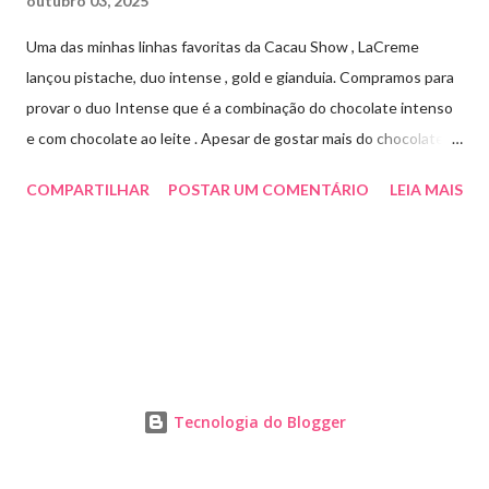
outubro 03, 2025
Uma das minhas linhas favoritas da Cacau Show , LaCreme
lançou pistache, duo intense , gold e gianduia. Compramos para
provar o duo Intense que é a combinação do chocolate intenso
e com chocolate ao leite . Apesar de gostar mais do chocolate
meio amargo , essa combinação ficou muito gostosa e doce na
COMPARTILHAR
POSTAR UM COMENTÁRIO
LEIA MAIS
medida certa ( tem sabor e cremosidade ). Preço R$19,99 .
Tecnologia do Blogger