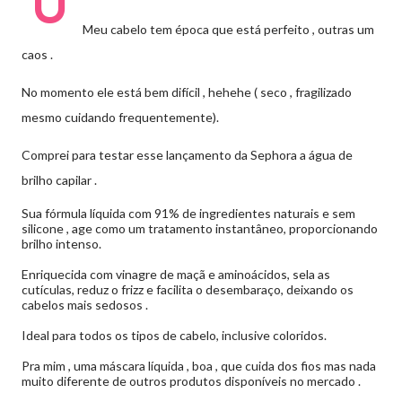
U
Meu cabelo tem época que está perfeito , outras um
caos .
No momento ele está bem difícil , hehehe ( seco , fragilizado
mesmo cuidando frequentemente).
Comprei para testar esse lançamento da Sephora a água de
brilho capilar .
Sua fórmula líquida com 91% de ingredientes naturais e sem
silicone , age como um tratamento instantâneo, proporcionando
brilho intenso.
Enriquecida com vinagre de maçã e aminoácidos, sela as
cutículas, reduz o frizz e facilita o desembaraço, deixando os
cabelos mais sedosos .
Ideal para todos os tipos de cabelo, inclusive coloridos.
Pra mim , uma máscara líquida , boa , que cuida dos fios mas nada
muito diferente de outros produtos disponíveis no mercado .