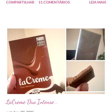
COMPARTILHAR
11 COMENTÁRIOS
LEIA MAIS
uma consulta com o dermatologista) O Ilosone é um antibiótico
e por essa razão precisa de prescrição médica .Ele age
diretamente na acne tratando a inflamação. O preço R$27,90.
Como eu uso: aplico uma pequena quantidade em um algodão e
aplico sobre a acne ( geralmente uso a noite). Informação do
produto: ILOSONE TÓPICO SOLUÇÃO (eritromicina) é um
antibiótico de amplo espectro produzido por uma cepa de
Streptomyces erythraeus. É básico e forma rapidamente sais
com os ácidos. Forma farmacêutica e Apresentação ILOSONE
TÓPICO SOLUÇÃO é apresentado sob a forma líquida em
frascos de 120 ml. USO PEDIÁTRICO E ADULTO. Composição
Cada ml contém: Eritromicina base 20 mg Excipientes q.s....
LaCreme Duo Intense .