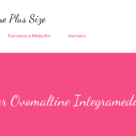
Pular para o conteúdo principal
e Plus Size
Parceiros e Midia Kit
Sorteios
ar Ovomaltine Integramedi