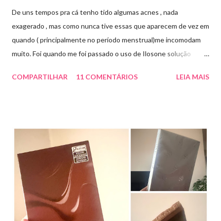
De uns tempos pra cá tenho tido algumas acnes , nada
exagerado , mas como nunca tive essas que aparecem de vez em
quando ( principalmente no período menstrual)me incomodam
muito. Foi quando me foi passado o uso de Ilosone solução
tópica ( é preciso receita para comprar por isso é importante
COMPARTILHAR
11 COMENTÁRIOS
LEIA MAIS
uma consulta com o dermatologista) O Ilosone é um antibiótico
e por essa razão precisa de prescrição médica .Ele age
diretamente na acne tratando a inflamação. O preço R$27,90.
Como eu uso: aplico uma pequena quantidade em um algodão e
aplico sobre a acne ( geralmente uso a noite). Informação do
produto: ILOSONE TÓPICO SOLUÇÃO (eritromicina) é um
antibiótico de amplo espectro produzido por uma cepa de
Streptomyces erythraeus. É básico e forma rapidamente sais
com os ácidos. Forma farmacêutica e Apresentação ILOSONE
TÓPICO SOLUÇÃO é apresentado sob a forma líquida em
frascos de 120 ml. USO PEDIÁTRICO E ADULTO. Composição