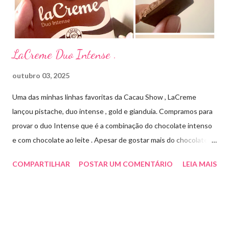
Cada ml contém: Eritromicina base 20 mg Excipientes q.s....
LaCreme Duo Intense .
outubro 03, 2025
Uma das minhas linhas favoritas da Cacau Show , LaCreme
lançou pistache, duo intense , gold e gianduia. Compramos para
provar o duo Intense que é a combinação do chocolate intenso
e com chocolate ao leite . Apesar de gostar mais do chocolate
meio amargo , essa combinação ficou muito gostosa e doce na
COMPARTILHAR
POSTAR UM COMENTÁRIO
LEIA MAIS
medida certa ( tem sabor e cremosidade ). Preço R$19,99 .