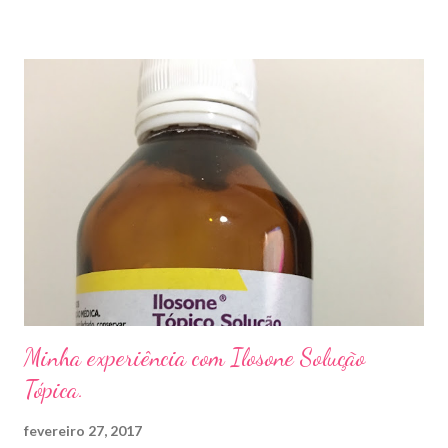
sapato apertado e até pelos materiais usados em manicures ( no
caso das unhas das mãos) . Como tratar? O tratamento da
micose de unha é feito com esmaltes antifúngicos ou remédios
orais ,ou para aplicação local receitados pelo dermatologista. O
tempo para tratamento pode variar de 06 meses a um ano. Para
quem prefere tratamentos caseiros , pode aplicar óleo de cravo
duas vezes ao dia. Eu já passei por isso, pelo uso de muito
sapato fechado e apertado . E utilizei o Ciclopirox olamina que é
um agente antifúngico sintético para tratamento dermatológico
...
Minha experiência com Ilosone Solução
Tópica.
fevereiro 27, 2017