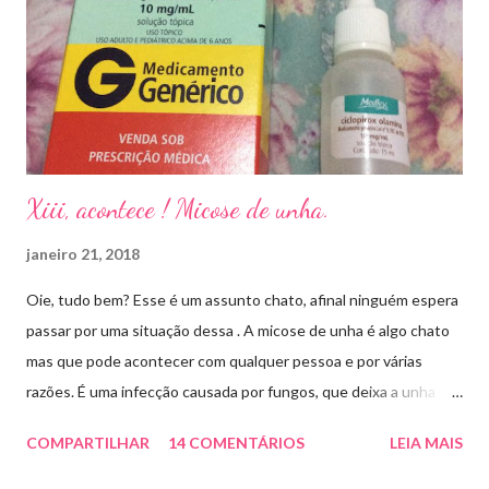
Xiii, acontece ! Micose de unha.
janeiro 21, 2018
Oie, tudo bem? Esse é um assunto chato, afinal ninguém espera
passar por uma situação dessa . A micose de unha é algo chato
mas que pode acontecer com qualquer pessoa e por várias
razões. É uma infecção causada por fungos, que deixa a unha
amarelada ou esbranquiçada, deformada , grossa , podendo até
COMPARTILHAR
14 COMENTÁRIOS
LEIA MAIS
descolar da pele. As causas mais comuns dessas micoses é por
andar descalço em piscinas , banheiros públicos, pelo uso de