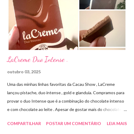
Streptomyces erythraeus. É básico e forma rapidamente sais
com os ácidos. Forma farmacêutica e Apresentação ILOSONE
TÓPICO SOLUÇÃO é apresentado sob a forma líquida em
frascos de 120 ml. USO PEDIÁTRICO E ADULTO. Composição
Cada ml contém: Eritromicina base 20 mg Excipientes q.s....
LaCreme Duo Intense .
outubro 03, 2025
Uma das minhas linhas favoritas da Cacau Show , LaCreme
lançou pistache, duo intense , gold e gianduia. Compramos para
provar o duo Intense que é a combinação do chocolate intenso
e com chocolate ao leite . Apesar de gostar mais do chocolate
meio amargo , essa combinação ficou muito gostosa e doce na
COMPARTILHAR
POSTAR UM COMENTÁRIO
LEIA MAIS
medida certa ( tem sabor e cremosidade ). Preço R$19,99 .