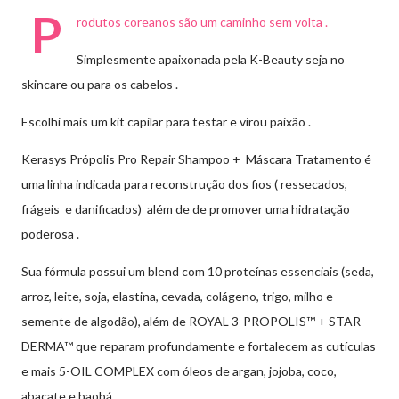
P
rodutos coreanos são um caminho sem volta .
Simplesmente apaixonada pela K-Beauty seja no
skincare ou para os cabelos .
Escolhi mais um kit capilar para testar e virou paixão .
Kerasys Própolis Pro Repair Shampoo + Máscara Tratamento é
uma linha indicada para reconstrução dos fios ( ressecados,
frágeis e danificados) além de de promover uma hidratação
poderosa .
Sua fórmula possui um blend
com 10 proteínas essenciais (seda,
arroz, leite, soja, elastina, cevada, colágeno, trigo, milho e
semente de algodão), além de
ROYAL 3-PROPOLIS™ + STAR-
DERMA™ que reparam profundamente e fortalecem as cutículas
e mais
5-OIL COMPLEX com óleos de argan, jojoba, coco,
abacate e baobá.