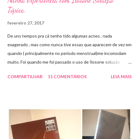
Minha experiência com Ilosone Solução
Tópica.
fevereiro 27, 2017
De uns tempos pra cá tenho tido algumas acnes , nada
exagerado , mas como nunca tive essas que aparecem de vez em
quando ( principalmente no período menstrual)me incomodam
muito. Foi quando me foi passado o uso de Ilosone solução
tópica ( é preciso receita para comprar por isso é importante
COMPARTILHAR
11 COMENTÁRIOS
LEIA MAIS
uma consulta com o dermatologista) O Ilosone é um antibiótico
e por essa razão precisa de prescrição médica .Ele age
diretamente na acne tratando a inflamação. O preço R$27,90.
Como eu uso: aplico uma pequena quantidade em um algodão e
aplico sobre a acne ( geralmente uso a noite). Informação do
produto: ILOSONE TÓPICO SOLUÇÃO (eritromicina) é um
antibiótico de amplo espectro produzido por uma cepa de