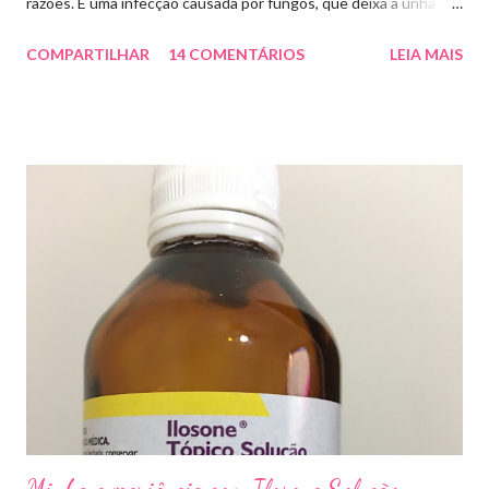
razões. É uma infecção causada por fungos, que deixa a unha
amarelada ou esbranquiçada, deformada , grossa , podendo até
COMPARTILHAR
14 COMENTÁRIOS
LEIA MAIS
descolar da pele. As causas mais comuns dessas micoses é por
andar descalço em piscinas , banheiros públicos, pelo uso de
sapato apertado e até pelos materiais usados em manicures ( no
caso das unhas das mãos) . Como tratar? O tratamento da
micose de unha é feito com esmaltes antifúngicos ou remédios
orais ,ou para aplicação local receitados pelo dermatologista. O
tempo para tratamento pode variar de 06 meses a um ano. Para
quem prefere tratamentos caseiros , pode aplicar óleo de cravo
duas vezes ao dia. Eu já passei por isso, pelo uso de muito
sapato fechado e apertado . E utilizei o Ciclopirox olamina que é
um agente antifúngico sintético para tratamento dermatológico
...