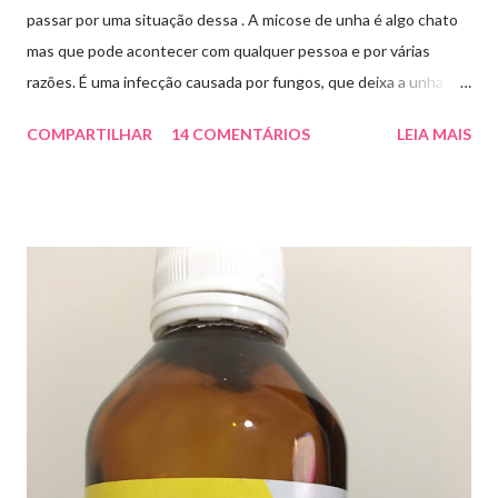
passar por uma situação dessa . A micose de unha é algo chato
mas que pode acontecer com qualquer pessoa e por várias
razões. É uma infecção causada por fungos, que deixa a unha
amarelada ou esbranquiçada, deformada , grossa , podendo até
COMPARTILHAR
14 COMENTÁRIOS
LEIA MAIS
descolar da pele. As causas mais comuns dessas micoses é por
andar descalço em piscinas , banheiros públicos, pelo uso de
sapato apertado e até pelos materiais usados em manicures ( no
caso das unhas das mãos) . Como tratar? O tratamento da
micose de unha é feito com esmaltes antifúngicos ou remédios
orais ,ou para aplicação local receitados pelo dermatologista. O
tempo para tratamento pode variar de 06 meses a um ano. Para
quem prefere tratamentos caseiros , pode aplicar óleo de cravo
duas vezes ao dia. Eu já passei por isso, pelo uso de muito
sapato fechado e apertado . E utilizei o Ciclopirox olamina que é
um agente antifúngico sintético para tratamento dermatológico
...