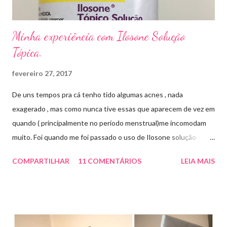
Minha experiência com Ilosone Solução
Tópica.
fevereiro 27, 2017
De uns tempos pra cá tenho tido algumas acnes , nada
exagerado , mas como nunca tive essas que aparecem de vez em
quando ( principalmente no período menstrual)me incomodam
muito. Foi quando me foi passado o uso de Ilosone solução
tópica ( é preciso receita para comprar por isso é importante
COMPARTILHAR
11 COMENTÁRIOS
LEIA MAIS
uma consulta com o dermatologista) O Ilosone é um antibiótico
e por essa razão precisa de prescrição médica .Ele age
diretamente na acne tratando a inflamação. O preço R$27,90.
Como eu uso: aplico uma pequena quantidade em um algodão e
aplico sobre a acne ( geralmente uso a noite). Informação do