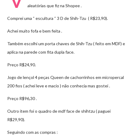
V
aleatórias que fiz na Shopee .
Comprei uma “ escultura “ 3 D de Shih-Tzu ( R$23,90).
Achei muito fofa e bem feita .
Também escolhi um porta chaves de Shih-Tzu ( feito em MDF) e
aplica na parede com fita dupla face.
Preço R$24,90.
Jogo de lençol 4 peças Queen de cachorrinhos em micropercal
200 fios ( achei leve e macio ) não conhecia mas gostei .
Preço R$96,30 .
Outro item foi o quadro de mdf face de shihtzu ( paguei
R$29,90).
Seguindo com as compras :