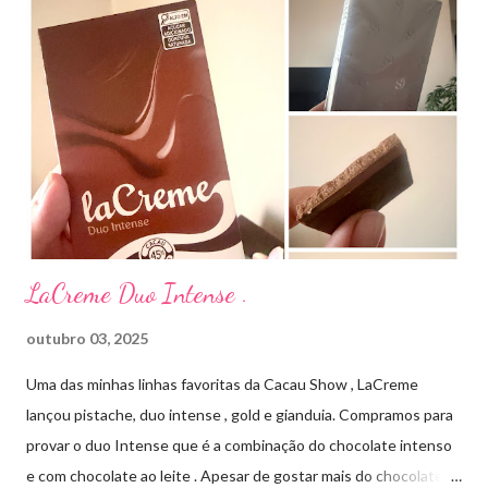
produto: ILOSONE TÓPICO SOLUÇÃO (eritromicina) é um
antibiótico de amplo espectro produzido por uma cepa de
Streptomyces erythraeus. É básico e forma rapidamente sais
com os ácidos. Forma farmacêutica e Apresentação ILOSONE
TÓPICO SOLUÇÃO é apresentado sob a forma líquida em
frascos de 120 ml. USO PEDIÁTRICO E ADULTO. Composição
Cada ml contém: Eritromicina base 20 mg Excipientes q.s....
LaCreme Duo Intense .
outubro 03, 2025
Uma das minhas linhas favoritas da Cacau Show , LaCreme
lançou pistache, duo intense , gold e gianduia. Compramos para
provar o duo Intense que é a combinação do chocolate intenso
e com chocolate ao leite . Apesar de gostar mais do chocolate