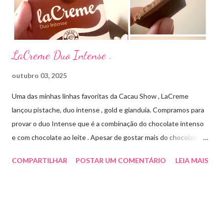
frascos de 120 ml. USO PEDIÁTRICO E ADULTO. Composição
Cada ml contém: Eritromicina base 20 mg Excipientes q.s....
LaCreme Duo Intense .
outubro 03, 2025
Uma das minhas linhas favoritas da Cacau Show , LaCreme
lançou pistache, duo intense , gold e gianduia. Compramos para
provar o duo Intense que é a combinação do chocolate intenso
e com chocolate ao leite . Apesar de gostar mais do chocolate
meio amargo , essa combinação ficou muito gostosa e doce na
COMPARTILHAR
POSTAR UM COMENTÁRIO
LEIA MAIS
medida certa ( tem sabor e cremosidade ). Preço R$19,99 .