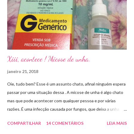
Xiii, acontece ! Micose de unha.
janeiro 21, 2018
Oie, tudo bem? Esse é um assunto chato, afinal ninguém espera
passar por uma situação dessa . A micose de unha é algo chato
mas que pode acontecer com qualquer pessoa e por várias
razões. É uma infecção causada por fungos, que deixa a unha
amarelada ou esbranquiçada, deformada , grossa , podendo até
COMPARTILHAR
14 COMENTÁRIOS
LEIA MAIS
descolar da pele. As causas mais comuns dessas micoses é por