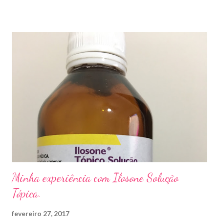
andar descalço em piscinas , banheiros públicos, pelo uso de
sapato apertado e até pelos materiais usados em manicures ( no
caso das unhas das mãos) . Como tratar? O tratamento da
micose de unha é feito com esmaltes antifúngicos ou remédios
orais ,ou para aplicação local receitados pelo dermatologista. O
tempo para tratamento pode variar de 06 meses a um ano. Para
quem prefere tratamentos caseiros , pode aplicar óleo de cravo
duas vezes ao dia. Eu já passei por isso, pelo uso de muito
sapato fechado e apertado . E utilizei o Ciclopirox olamina que é
um agente antifúngico sintético para tratamento dermatológico
...
Minha experiência com Ilosone Solução
Tópica.
fevereiro 27, 2017