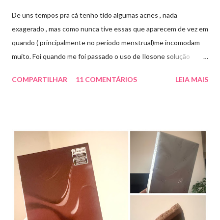
De uns tempos pra cá tenho tido algumas acnes , nada
exagerado , mas como nunca tive essas que aparecem de vez em
quando ( principalmente no período menstrual)me incomodam
muito. Foi quando me foi passado o uso de Ilosone solução
tópica ( é preciso receita para comprar por isso é importante
COMPARTILHAR
11 COMENTÁRIOS
LEIA MAIS
uma consulta com o dermatologista) O Ilosone é um antibiótico
e por essa razão precisa de prescrição médica .Ele age
diretamente na acne tratando a inflamação. O preço R$27,90.
Como eu uso: aplico uma pequena quantidade em um algodão e
aplico sobre a acne ( geralmente uso a noite). Informação do
produto: ILOSONE TÓPICO SOLUÇÃO (eritromicina) é um
antibiótico de amplo espectro produzido por uma cepa de
Streptomyces erythraeus. É básico e forma rapidamente sais
com os ácidos. Forma farmacêutica e Apresentação ILOSONE
TÓPICO SOLUÇÃO é apresentado sob a forma líquida em