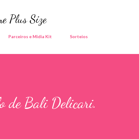
Pular para o conteúdo principal
e Plus Size
Parceiros e Midia Kit
Sorteios
o de Bali Delicari.