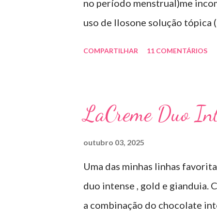
no período menstrual)me inco
uso de Ilosone solução tópica (
importante uma consulta com o
COMPARTILHAR
11 COMENTÁRIOS
antibiótico e por essa razão pr
diretamente na acne tratando 
uso: aplico uma pequena quant
LaCreme Duo Int
geralmente uso a noite). Inf
SOLUÇÃO (eritromicina) é um 
outubro 03, 2025
por uma cepa de Streptomyces 
Uma das minhas linhas favorit
sais com os ácidos. Forma fa
duo intense , gold e gianduia.
TÓPICO SOLUÇÃO é apresentad
a combinação do chocolate inte
ml. USO PEDIÁTRICO E ADULT