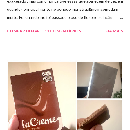
exagerado , mas como nunca tive essas que aparecem de vez em
quando ( principalmente no período menstrual)me incomodam
muito. Foi quando me foi passado o uso de Ilosone solução
tópica ( é preciso receita para comprar por isso é importante
COMPARTILHAR
11 COMENTÁRIOS
LEIA MAIS
uma consulta com o dermatologista) O Ilosone é um antibiótico
e por essa razão precisa de prescrição médica .Ele age
diretamente na acne tratando a inflamação. O preço R$27,90.
Como eu uso: aplico uma pequena quantidade em um algodão e
aplico sobre a acne ( geralmente uso a noite). Informação do
produto: ILOSONE TÓPICO SOLUÇÃO (eritromicina) é um
antibiótico de amplo espectro produzido por uma cepa de
Streptomyces erythraeus. É básico e forma rapidamente sais
com os ácidos. Forma farmacêutica e Apresentação ILOSONE
TÓPICO SOLUÇÃO é apresentado sob a forma líquida em
frascos de 120 ml. USO PEDIÁTRICO E ADULTO. Composição
Cada ml contém: Eritromicina base 20 mg Excipientes q.s....