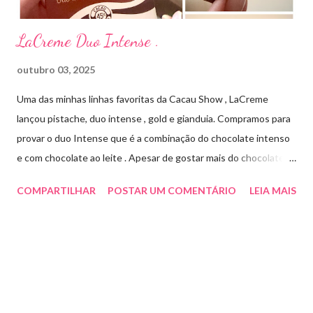
LaCreme Duo Intense .
outubro 03, 2025
Uma das minhas linhas favoritas da Cacau Show , LaCreme
lançou pistache, duo intense , gold e gianduia. Compramos para
provar o duo Intense que é a combinação do chocolate intenso
e com chocolate ao leite . Apesar de gostar mais do chocolate
meio amargo , essa combinação ficou muito gostosa e doce na
COMPARTILHAR
POSTAR UM COMENTÁRIO
LEIA MAIS
medida certa ( tem sabor e cremosidade ). Preço R$19,99 .