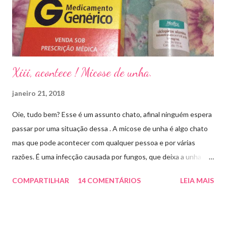
Xiii, acontece ! Micose de unha.
janeiro 21, 2018
Oie, tudo bem? Esse é um assunto chato, afinal ninguém espera
passar por uma situação dessa . A micose de unha é algo chato
mas que pode acontecer com qualquer pessoa e por várias
razões. É uma infecção causada por fungos, que deixa a unha
amarelada ou esbranquiçada, deformada , grossa , podendo até
COMPARTILHAR
14 COMENTÁRIOS
LEIA MAIS
descolar da pele. As causas mais comuns dessas micoses é por
andar descalço em piscinas , banheiros públicos, pelo uso de
sapato apertado e até pelos materiais usados em manicures ( no