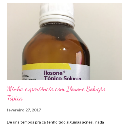
caso das unhas das mãos) . Como tratar? O tratamento da
micose de unha é feito com esmaltes antifúngicos ou remédios
orais ,ou para aplicação local receitados pelo dermatologista. O
tempo para tratamento pode variar de 06 meses a um ano. Para
quem prefere tratamentos caseiros , pode aplicar óleo de cravo
duas vezes ao dia. Eu já passei por isso, pelo uso de muito
sapato fechado e apertado . E utilizei o Ciclopirox olamina que é
um agente antifúngico sintético para tratamento dermatológico
...
Minha experiência com Ilosone Solução
Tópica.
fevereiro 27, 2017
De uns tempos pra cá tenho tido algumas acnes , nada