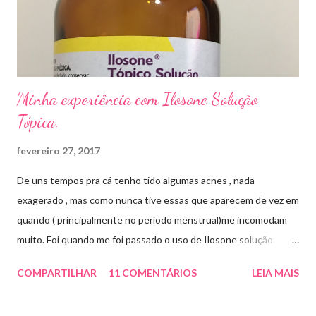
sapato fechado e apertado . E utilizei o Ciclopirox olamina que é
um agente antifúngico sintético para tratamento dermatológico
...
Minha experiência com Ilosone Solução
Tópica.
fevereiro 27, 2017
De uns tempos pra cá tenho tido algumas acnes , nada
exagerado , mas como nunca tive essas que aparecem de vez em
quando ( principalmente no período menstrual)me incomodam
muito. Foi quando me foi passado o uso de Ilosone solução
tópica ( é preciso receita para comprar por isso é importante
COMPARTILHAR
11 COMENTÁRIOS
LEIA MAIS
uma consulta com o dermatologista) O Ilosone é um antibiótico
e por essa razão precisa de prescrição médica .Ele age