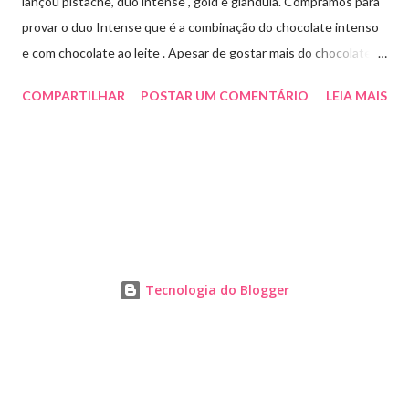
lançou pistache, duo intense , gold e gianduia. Compramos para
provar o duo Intense que é a combinação do chocolate intenso
e com chocolate ao leite . Apesar de gostar mais do chocolate
meio amargo , essa combinação ficou muito gostosa e doce na
COMPARTILHAR
POSTAR UM COMENTÁRIO
LEIA MAIS
medida certa ( tem sabor e cremosidade ). Preço R$19,99 .
Tecnologia do Blogger