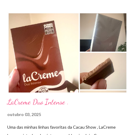
diretamente na acne tratando a inflamação. O preço R$27,90.
Como eu uso: aplico uma pequena quantidade em um algodão e
aplico sobre a acne ( geralmente uso a noite). Informação do
produto: ILOSONE TÓPICO SOLUÇÃO (eritromicina) é um
antibiótico de amplo espectro produzido por uma cepa de
Streptomyces erythraeus. É básico e forma rapidamente sais
com os ácidos. Forma farmacêutica e Apresentação ILOSONE
TÓPICO SOLUÇÃO é apresentado sob a forma líquida em
frascos de 120 ml. USO PEDIÁTRICO E ADULTO. Composição
Cada ml contém: Eritromicina base 20 mg Excipientes q.s....
LaCreme Duo Intense .
outubro 03, 2025
Uma das minhas linhas favoritas da Cacau Show , LaCreme