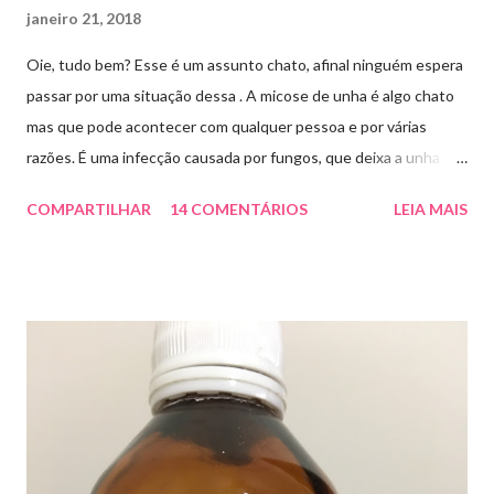
janeiro 21, 2018
Oie, tudo bem? Esse é um assunto chato, afinal ninguém espera
passar por uma situação dessa . A micose de unha é algo chato
mas que pode acontecer com qualquer pessoa e por várias
razões. É uma infecção causada por fungos, que deixa a unha
amarelada ou esbranquiçada, deformada , grossa , podendo até
COMPARTILHAR
14 COMENTÁRIOS
LEIA MAIS
descolar da pele. As causas mais comuns dessas micoses é por
andar descalço em piscinas , banheiros públicos, pelo uso de
sapato apertado e até pelos materiais usados em manicures ( no
caso das unhas das mãos) . Como tratar? O tratamento da
micose de unha é feito com esmaltes antifúngicos ou remédios
orais ,ou para aplicação local receitados pelo dermatologista. O
tempo para tratamento pode variar de 06 meses a um ano. Para
quem prefere tratamentos caseiros , pode aplicar óleo de cravo
duas vezes ao dia. Eu já passei por isso, pelo uso de muito