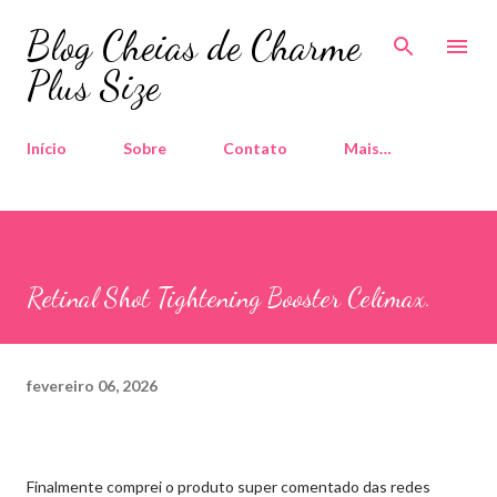
Pular para o conteúdo principal
Blog Cheias de Charme
Plus Size
Início
Sobre
Contato
Mais…
Retinal Shot Tightening Booster Celimax.
fevereiro 06, 2026
Finalmente comprei o produto super comentado das redes