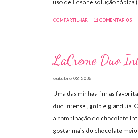
uso de Ilosone solução tópica (
importante uma consulta com o
COMPARTILHAR
11 COMENTÁRIOS
antibiótico e por essa razão pr
diretamente na acne tratando 
uso: aplico uma pequena quant
LaCreme Duo Int
geralmente uso a noite). Inf
SOLUÇÃO (eritromicina) é um 
outubro 03, 2025
por uma cepa de Streptomyces 
Uma das minhas linhas favorit
sais com os ácidos. Forma fa
duo intense , gold e gianduia.
TÓPICO SOLUÇÃO é apresentad
a combinação do chocolate inte
ml. USO PEDIÁTRICO E ADULT
gostar mais do chocolate meio
Eritromicina base 20 mg Excipie