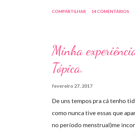
deformada , grossa , podendo a
COMPARTILHAR
14 COMENTÁRIOS
dessas micoses é por andar des
uso de sapato apertado e até p
caso das unhas das mãos) . Co
Minha experiênci
feito com esmaltes antifúngico
Tópica.
receitados pelo dermatologist
06 meses a um ano. Para quem p
fevereiro 27, 2017
óleo de cravo duas vezes ao dia
De uns tempos pra cá tenho tid
sapato fechado e apertado . E u
como nunca tive essas que apa
agente antifúngico sintético p
no período menstrual)me inco