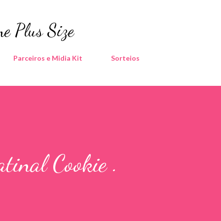
Pular para o conteúdo principal
e Plus Size
Parceiros e Midia Kit
Sorteios
tinal Cookie .