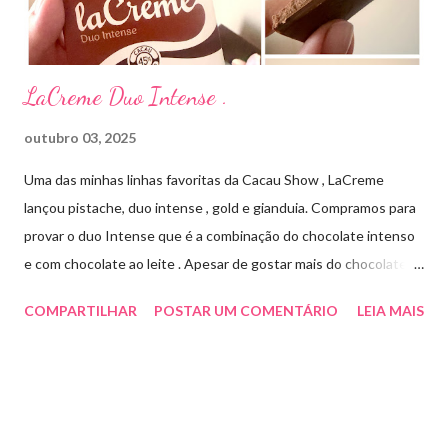
Cada ml contém: Eritromicina base 20 mg Excipientes q.s....
LaCreme Duo Intense .
outubro 03, 2025
Uma das minhas linhas favoritas da Cacau Show , LaCreme
lançou pistache, duo intense , gold e gianduia. Compramos para
provar o duo Intense que é a combinação do chocolate intenso
e com chocolate ao leite . Apesar de gostar mais do chocolate
meio amargo , essa combinação ficou muito gostosa e doce na
COMPARTILHAR
POSTAR UM COMENTÁRIO
LEIA MAIS
medida certa ( tem sabor e cremosidade ). Preço R$19,99 .