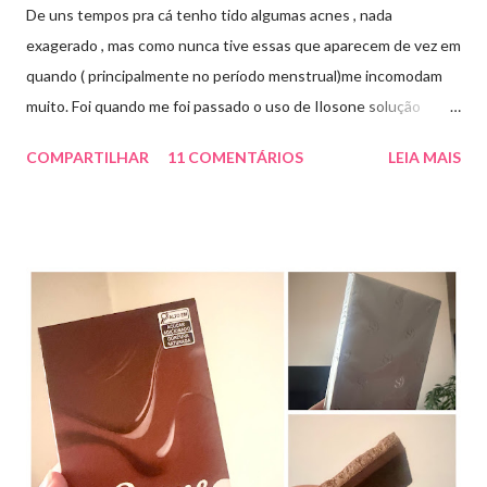
De uns tempos pra cá tenho tido algumas acnes , nada
exagerado , mas como nunca tive essas que aparecem de vez em
quando ( principalmente no período menstrual)me incomodam
muito. Foi quando me foi passado o uso de Ilosone solução
tópica ( é preciso receita para comprar por isso é importante
COMPARTILHAR
11 COMENTÁRIOS
LEIA MAIS
uma consulta com o dermatologista) O Ilosone é um antibiótico
e por essa razão precisa de prescrição médica .Ele age
diretamente na acne tratando a inflamação. O preço R$27,90.
Como eu uso: aplico uma pequena quantidade em um algodão e
aplico sobre a acne ( geralmente uso a noite). Informação do
produto: ILOSONE TÓPICO SOLUÇÃO (eritromicina) é um
antibiótico de amplo espectro produzido por uma cepa de
Streptomyces erythraeus. É básico e forma rapidamente sais
com os ácidos. Forma farmacêutica e Apresentação ILOSONE
TÓPICO SOLUÇÃO é apresentado sob a forma líquida em
frascos de 120 ml. USO PEDIÁTRICO E ADULTO. Composição