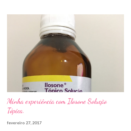
sapato apertado e até pelos materiais usados em manicures ( no
caso das unhas das mãos) . Como tratar? O tratamento da
micose de unha é feito com esmaltes antifúngicos ou remédios
orais ,ou para aplicação local receitados pelo dermatologista. O
tempo para tratamento pode variar de 06 meses a um ano. Para
quem prefere tratamentos caseiros , pode aplicar óleo de cravo
duas vezes ao dia. Eu já passei por isso, pelo uso de muito
sapato fechado e apertado . E utilizei o Ciclopirox olamina que é
um agente antifúngico sintético para tratamento dermatológico
...
Minha experiência com Ilosone Solução
Tópica.
fevereiro 27, 2017