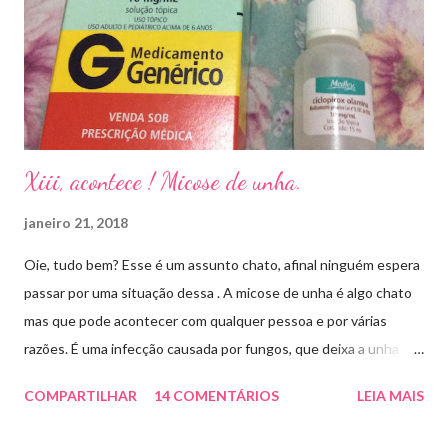
Xiii, acontece ! Micose de unha.
janeiro 21, 2018
Oie, tudo bem? Esse é um assunto chato, afinal ninguém espera
passar por uma situação dessa . A micose de unha é algo chato
mas que pode acontecer com qualquer pessoa e por várias
razões. É uma infecção causada por fungos, que deixa a unha
amarelada ou esbranquiçada, deformada , grossa , podendo até
COMPARTILHAR
14 COMENTÁRIOS
LEIA MAIS
descolar da pele. As causas mais comuns dessas micoses é por
andar descalço em piscinas , banheiros públicos, pelo uso de