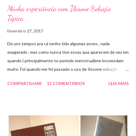
Minha experiência com Ilosone Solução
Tópica.
fevereiro 27, 2017
De uns tempos pra cá tenho tido algumas acnes , nada
exagerado , mas como nunca tive essas que aparecem de vez em
quando ( principalmente no período menstrual)me incomodam
muito. Foi quando me foi passado o uso de Ilosone solução
tópica ( é preciso receita para comprar por isso é importante
COMPARTILHAR
11 COMENTÁRIOS
LEIA MAIS
uma consulta com o dermatologista) O Ilosone é um antibiótico
e por essa razão precisa de prescrição médica .Ele age
diretamente na acne tratando a inflamação. O preço R$27,90.
Como eu uso: aplico uma pequena quantidade em um algodão e
aplico sobre a acne ( geralmente uso a noite). Informação do
produto: ILOSONE TÓPICO SOLUÇÃO (eritromicina) é um