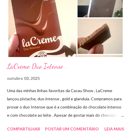
antibiótico de amplo espectro produzido por uma cepa de
Streptomyces erythraeus. É básico e forma rapidamente sais
com os ácidos. Forma farmacêutica e Apresentação ILOSONE
TÓPICO SOLUÇÃO é apresentado sob a forma líquida em
frascos de 120 ml. USO PEDIÁTRICO E ADULTO. Composição
Cada ml contém: Eritromicina base 20 mg Excipientes q.s....
LaCreme Duo Intense .
outubro 03, 2025
Uma das minhas linhas favoritas da Cacau Show , LaCreme
lançou pistache, duo intense , gold e gianduia. Compramos para
provar o duo Intense que é a combinação do chocolate intenso
e com chocolate ao leite . Apesar de gostar mais do chocolate
meio amargo , essa combinação ficou muito gostosa e doce na
COMPARTILHAR
POSTAR UM COMENTÁRIO
LEIA MAIS