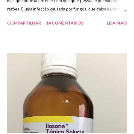
mas que pode acontecer com qualquer pessoa e por várias
razões. É uma infecção causada por fungos, que deixa a unha
amarelada ou esbranquiçada, deformada , grossa , podendo até
COMPARTILHAR
14 COMENTÁRIOS
LEIA MAIS
descolar da pele. As causas mais comuns dessas micoses é por
andar descalço em piscinas , banheiros públicos, pelo uso de
sapato apertado e até pelos materiais usados em manicures ( no
caso das unhas das mãos) . Como tratar? O tratamento da
micose de unha é feito com esmaltes antifúngicos ou remédios
orais ,ou para aplicação local receitados pelo dermatologista. O
tempo para tratamento pode variar de 06 meses a um ano. Para
quem prefere tratamentos caseiros , pode aplicar óleo de cravo
duas vezes ao dia. Eu já passei por isso, pelo uso de muito
sapato fechado e apertado . E utilizei o Ciclopirox olamina que é
um agente antifúngico sintético para tratamento dermatológico
...