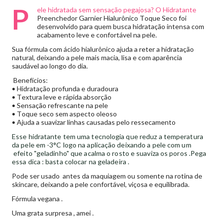
P
ele hidratada sem sensação pegajosa? O Hidratante
Preenchedor Garnier Hialurônico Toque Seco foi
desenvolvido para quem busca hidratação intensa com
acabamento leve e confortável na pele.
Sua fórmula com ácido hialurônico ajuda a reter a hidratação
natural, deixando a pele mais macia, lisa e com aparência
saudável ao longo do dia.
Benefícios:
• Hidratação profunda e duradoura
• Textura leve e rápida absorção
• Sensação refrescante na pele
• Toque seco sem aspecto oleoso
• Ajuda a suavizar linhas causadas pelo ressecamento
Esse hidratante tem
uma tecnologia que
reduz a temperatura
da pele em -3°C
logo na aplicação deixando a pele com um
efeito "geladinho" que acalma o rosto e suaviza os poros .
Pega
essa dica : basta colocar na geladeira .
Pode ser usado antes da maquiagem ou somente na rotina de
skincare, deixando a pele confortável, viçosa e equilibrada.
Fórmula vegana .
Uma grata surpresa , amei .