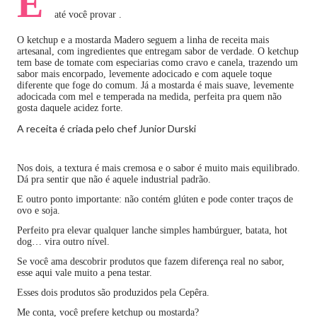
E
até você provar .
O ketchup e a mostarda Madero seguem a linha de receita mais
artesanal, com ingredientes que entregam sabor de verdade.
O ketchup
tem base de tomate com especiarias como cravo e canela, trazendo um
sabor mais encorpado, levemente adocicado e com aquele toque
diferente que foge do comum. Já a mostarda é mais suave, levemente
adocicada com mel e temperada na medida, perfeita pra quem não
gosta daquele acidez forte.
A receita é criada pelo chef
Junior Durski
Nos dois, a textura é mais cremosa e o sabor é muito mais equilibrado.
Dá pra sentir que não é aquele industrial padrão.
E outro ponto importante: não contém glúten e pode conter traços de
ovo e soja.
Perfeito pra elevar qualquer lanche simples hambúrguer, batata, hot
dog… vira outro nível.
Se você ama descobrir produtos que fazem diferença real no sabor,
esse aqui vale muito a pena testar.
Esses dois produtos são produzidos pela Cepêra.
Me conta, você prefere ketchup ou mostarda?