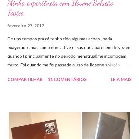
Minha experiência com Ilosone Solução
Tópica.
fevereiro 27, 2017
De uns tempos pra cá tenho tido algumas acnes , nada
exagerado , mas como nunca tive essas que aparecem de vez em
quando ( principalmente no período menstrual)me incomodam
muito. Foi quando me foi passado o uso de Ilosone solução
tópica ( é preciso receita para comprar por isso é importante
COMPARTILHAR
11 COMENTÁRIOS
LEIA MAIS
uma consulta com o dermatologista) O Ilosone é um antibiótico
e por essa razão precisa de prescrição médica .Ele age
diretamente na acne tratando a inflamação. O preço R$27,90.
Como eu uso: aplico uma pequena quantidade em um algodão e
aplico sobre a acne ( geralmente uso a noite). Informação do
produto: ILOSONE TÓPICO SOLUÇÃO (eritromicina) é um
antibiótico de amplo espectro produzido por uma cepa de