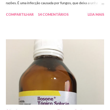
razões. É uma infecção causada por fungos, que deixa a unha
amarelada ou esbranquiçada, deformada , grossa , podendo até
COMPARTILHAR
14 COMENTÁRIOS
LEIA MAIS
descolar da pele. As causas mais comuns dessas micoses é por
andar descalço em piscinas , banheiros públicos, pelo uso de
sapato apertado e até pelos materiais usados em manicures ( no
caso das unhas das mãos) . Como tratar? O tratamento da
micose de unha é feito com esmaltes antifúngicos ou remédios
orais ,ou para aplicação local receitados pelo dermatologista. O
tempo para tratamento pode variar de 06 meses a um ano. Para
quem prefere tratamentos caseiros , pode aplicar óleo de cravo
duas vezes ao dia. Eu já passei por isso, pelo uso de muito
sapato fechado e apertado . E utilizei o Ciclopirox olamina que é
um agente antifúngico sintético para tratamento dermatológico
...