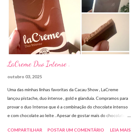
Streptomyces erythraeus. É básico e forma rapidamente sais
com os ácidos. Forma farmacêutica e Apresentação ILOSONE
TÓPICO SOLUÇÃO é apresentado sob a forma líquida em
frascos de 120 ml. USO PEDIÁTRICO E ADULTO. Composição
Cada ml contém: Eritromicina base 20 mg Excipientes q.s....
LaCreme Duo Intense .
outubro 03, 2025
Uma das minhas linhas favoritas da Cacau Show , LaCreme
lançou pistache, duo intense , gold e gianduia. Compramos para
provar o duo Intense que é a combinação do chocolate intenso
e com chocolate ao leite . Apesar de gostar mais do chocolate
meio amargo , essa combinação ficou muito gostosa e doce na
COMPARTILHAR
POSTAR UM COMENTÁRIO
LEIA MAIS
medida certa ( tem sabor e cremosidade ). Preço R$19,99 .