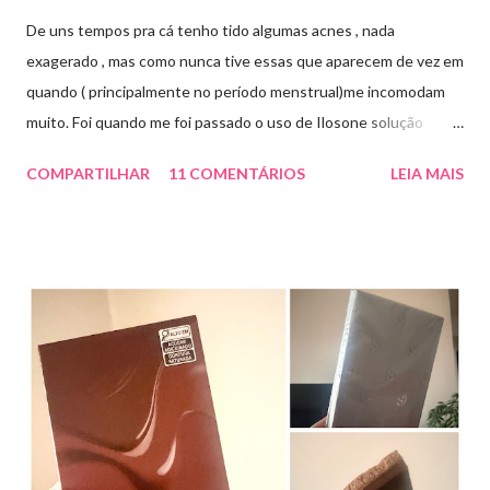
De uns tempos pra cá tenho tido algumas acnes , nada
exagerado , mas como nunca tive essas que aparecem de vez em
quando ( principalmente no período menstrual)me incomodam
muito. Foi quando me foi passado o uso de Ilosone solução
tópica ( é preciso receita para comprar por isso é importante
COMPARTILHAR
11 COMENTÁRIOS
LEIA MAIS
uma consulta com o dermatologista) O Ilosone é um antibiótico
e por essa razão precisa de prescrição médica .Ele age
diretamente na acne tratando a inflamação. O preço R$27,90.
Como eu uso: aplico uma pequena quantidade em um algodão e
aplico sobre a acne ( geralmente uso a noite). Informação do
produto: ILOSONE TÓPICO SOLUÇÃO (eritromicina) é um
antibiótico de amplo espectro produzido por uma cepa de
Streptomyces erythraeus. É básico e forma rapidamente sais
com os ácidos. Forma farmacêutica e Apresentação ILOSONE
TÓPICO SOLUÇÃO é apresentado sob a forma líquida em
frascos de 120 ml. USO PEDIÁTRICO E ADULTO. Composição