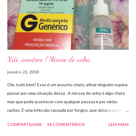
Xiii, acontece ! Micose de unha.
janeiro 21, 2018
Oie, tudo bem? Esse é um assunto chato, afinal ninguém espera
passar por uma situação dessa . A micose de unha é algo chato
mas que pode acontecer com qualquer pessoa e por várias
razões. É uma infecção causada por fungos, que deixa a unha
amarelada ou esbranquiçada, deformada , grossa , podendo até
COMPARTILHAR
14 COMENTÁRIOS
LEIA MAIS
descolar da pele. As causas mais comuns dessas micoses é por
andar descalço em piscinas , banheiros públicos, pelo uso de