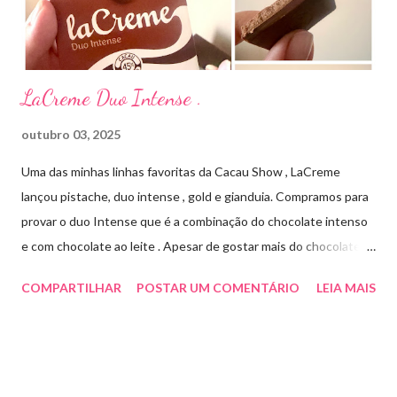
Cada ml contém: Eritromicina base 20 mg Excipientes q.s....
LaCreme Duo Intense .
outubro 03, 2025
Uma das minhas linhas favoritas da Cacau Show , LaCreme
lançou pistache, duo intense , gold e gianduia. Compramos para
provar o duo Intense que é a combinação do chocolate intenso
e com chocolate ao leite . Apesar de gostar mais do chocolate
meio amargo , essa combinação ficou muito gostosa e doce na
COMPARTILHAR
POSTAR UM COMENTÁRIO
LEIA MAIS
medida certa ( tem sabor e cremosidade ). Preço R$19,99 .