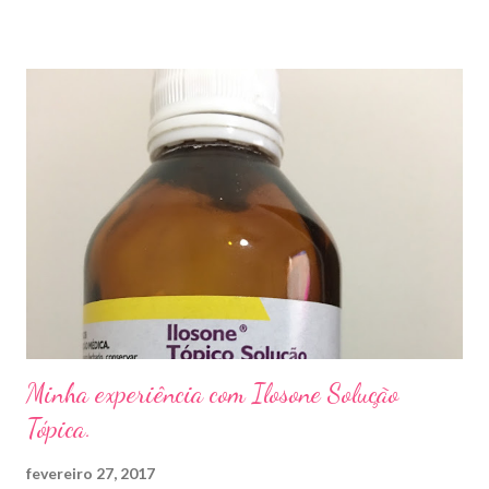
sapato apertado e até pelos materiais usados em manicures ( no
caso das unhas das mãos) . Como tratar? O tratamento da
micose de unha é feito com esmaltes antifúngicos ou remédios
orais ,ou para aplicação local receitados pelo dermatologista. O
tempo para tratamento pode variar de 06 meses a um ano. Para
quem prefere tratamentos caseiros , pode aplicar óleo de cravo
duas vezes ao dia. Eu já passei por isso, pelo uso de muito
sapato fechado e apertado . E utilizei o Ciclopirox olamina que é
um agente antifúngico sintético para tratamento dermatológico
...
Minha experiência com Ilosone Solução
Tópica.
fevereiro 27, 2017