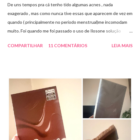
De uns tempos pra cá tenho tido algumas acnes , nada
exagerado , mas como nunca tive essas que aparecem de vez em
quando ( principalmente no período menstrual)me incomodam
muito. Foi quando me foi passado o uso de Ilosone solução
tópica ( é preciso receita para comprar por isso é importante
COMPARTILHAR
11 COMENTÁRIOS
LEIA MAIS
uma consulta com o dermatologista) O Ilosone é um antibiótico
e por essa razão precisa de prescrição médica .Ele age
diretamente na acne tratando a inflamação. O preço R$27,90.
Como eu uso: aplico uma pequena quantidade em um algodão e
aplico sobre a acne ( geralmente uso a noite). Informação do
produto: ILOSONE TÓPICO SOLUÇÃO (eritromicina) é um
antibiótico de amplo espectro produzido por uma cepa de
Streptomyces erythraeus. É básico e forma rapidamente sais
com os ácidos. Forma farmacêutica e Apresentação ILOSONE
TÓPICO SOLUÇÃO é apresentado sob a forma líquida em
frascos de 120 ml. USO PEDIÁTRICO E ADULTO. Composição