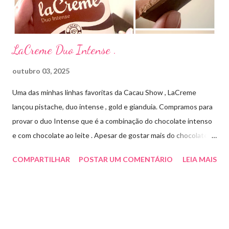
Cada ml contém: Eritromicina base 20 mg Excipientes q.s....
LaCreme Duo Intense .
outubro 03, 2025
Uma das minhas linhas favoritas da Cacau Show , LaCreme
lançou pistache, duo intense , gold e gianduia. Compramos para
provar o duo Intense que é a combinação do chocolate intenso
e com chocolate ao leite . Apesar de gostar mais do chocolate
meio amargo , essa combinação ficou muito gostosa e doce na
COMPARTILHAR
POSTAR UM COMENTÁRIO
LEIA MAIS
medida certa ( tem sabor e cremosidade ). Preço R$19,99 .