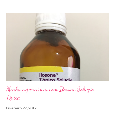
sapato apertado e até pelos materiais usados em manicures ( no
caso das unhas das mãos) . Como tratar? O tratamento da
micose de unha é feito com esmaltes antifúngicos ou remédios
orais ,ou para aplicação local receitados pelo dermatologista. O
tempo para tratamento pode variar de 06 meses a um ano. Para
quem prefere tratamentos caseiros , pode aplicar óleo de cravo
duas vezes ao dia. Eu já passei por isso, pelo uso de muito
sapato fechado e apertado . E utilizei o Ciclopirox olamina que é
um agente antifúngico sintético para tratamento dermatológico
...
Minha experiência com Ilosone Solução
Tópica.
fevereiro 27, 2017