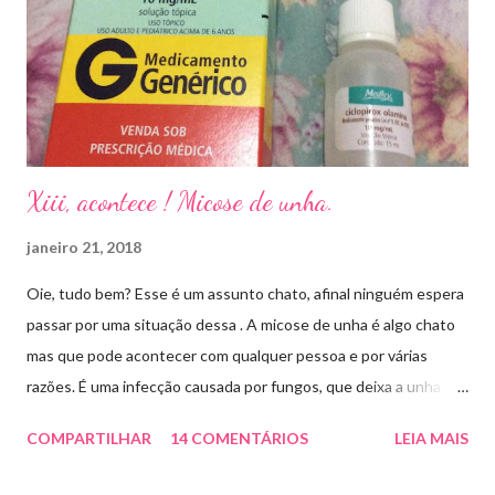
Xiii, acontece ! Micose de unha.
janeiro 21, 2018
Oie, tudo bem? Esse é um assunto chato, afinal ninguém espera
passar por uma situação dessa . A micose de unha é algo chato
mas que pode acontecer com qualquer pessoa e por várias
razões. É uma infecção causada por fungos, que deixa a unha
amarelada ou esbranquiçada, deformada , grossa , podendo até
COMPARTILHAR
14 COMENTÁRIOS
LEIA MAIS
descolar da pele. As causas mais comuns dessas micoses é por
andar descalço em piscinas , banheiros públicos, pelo uso de